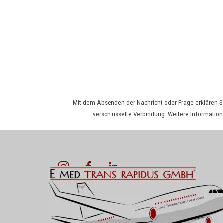
Mit dem Absenden der Nachricht oder Frage erklären Si
verschlüsselte Verbindung. Weitere Information
Menü überspringen
IMPRESSUM
Markgrafenstraße 10 | 97215 Uffenheim
AGB
+49 9842 9528414
DATENSCHUTZ
COOKIES